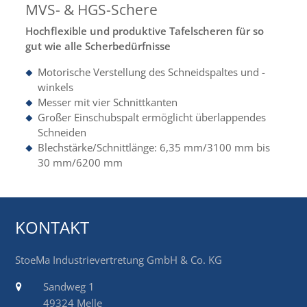
MVS- & HGS-Schere
Hochflexible und produktive Tafelscheren für so
gut wie alle Scherbedürfnisse
Motorische Verstellung des Schneidspaltes und -
winkels
Messer mit vier Schnittkanten
Großer Einschubspalt ermöglicht überlappendes
Schneiden
Blechstärke/Schnittlänge: 6,35 mm/3100 mm bis
30 mm/6200 mm
KONTAKT
StoeMa Industrievertretung GmbH & Co. KG
Sandweg 1
49324 Melle