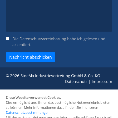
Die
Datenschutzvereinbarung
habe ich gelesen und
akzeptiert.
Nachricht abschicken
© 2026 StoeMa Industrievertretung GmbH & Co. KG
Datenschutz
|
Impressum
Diese Website verwendet Cookies.
Dies ermöglicht uns, Ihnen das bestmögliche Nutzererlebnis bieten
zu können. Mehr Informationen dazu finden Sie in unseren
Datenschutzbestimmungen
.
Mit der weiteren Nutzung unserer Internetseite erklären Sie sich mit