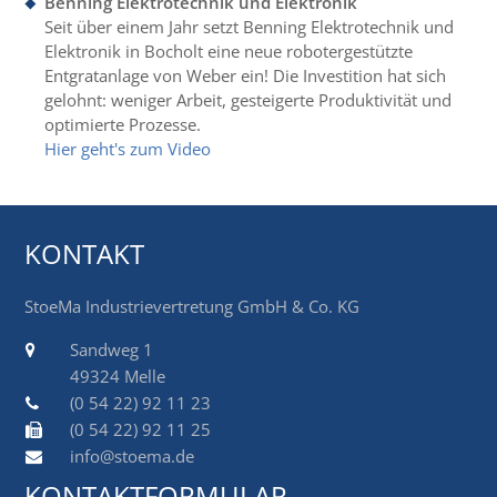
Benning Elektrotechnik und Elektronik
Seit über einem Jahr setzt Benning Elektrotechnik und
Elektronik in Bocholt eine neue robotergestützte
Entgratanlage von Weber ein! Die Investition hat sich
gelohnt: weniger Arbeit, gesteigerte Produktivität und
optimierte Prozesse.
Hier geht's zum Video
KONTAKT
StoeMa Industrievertretung GmbH & Co. KG
Sandweg 1
49324 Melle
(0 54 22) 92 11 23
(0 54 22) 92 11 25
info@stoema.de
KONTAKTFORMULAR